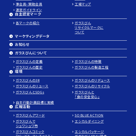
準会員・賛助会員
工場マップ
運営ガイドライン
自主認定マーク
各マークの紹介
ガラスびん
リサイクルマークに
ついて
マーケティングデータ
お知らせ
ガラスびんについて
ガラスびんの定義
ガラスびんの特徴
ガラスびんの歴史
ガラスびんの製造工程
環境
ガラスびんの3R
ガラスびんのリデュース
ガラスびんのリユース
ガラスびんのリサイクル
ガラスびんとSDGs
ガラスびんと
「食の安全安心」
自主行動計画目標と実績
広報活動
ガラスびんアワード
SO BLUE ACTION
パ
ガラスびんで
エシカルダイニング
レ
シュワシュワ市
ガラスびんコミック
エシカルパッケージ
ッ