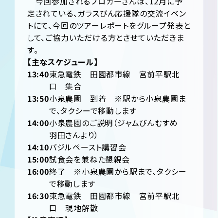
今回参加されるブロガーさんは、12月に予
定されている、ガラスびん応援隊の交流イベン
トにて、今回のツアーレポートをグループ発表と
して、ご協力いただける方とさせていただきま
す。
【主なスケジュール】
13:40
東急電鉄 田園都市線 宮前平駅北
口 集合
13:50
小泉農園 到着 ※駅から小泉農園ま
で、タクシーで移動します
14:00
小泉農園のご説明（ジャムびんむすめ
羽田さんより）
14:10
バジルペースト講習会
15:00
試食会を兼ねた懇親会
16:00
終了 ※小泉農園から駅まで、タクシー
で移動します
16:30
東急電鉄 田園都市線 宮前平駅北
口 現地解散