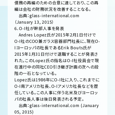
債務の再編のための合意に達しており、この再
編は会社の財務状況を改善することなる。
出典：glass-international.com
（January 13, 2015）
6．O-I社が幹部人事を発表
Andres Lopez氏が2015年2月1日付けで
O-I社のCOO兼ガラス容器部門社長に、現在O-
Iヨーロッパの社長であるErik Bouts氏が
2015年1月31日付けで退職することが発表さ
れた。このLopez氏の指名はO-I社役員会で現
在進行中の同社CEO引き継ぎ計画の次への段
階の一石となっている。
Lopez氏は1986年にO-I社に入り、これまでに
O-I南アメリカ社長、O-Iアメリカ社長などを歴
任している。この人事に伴う北米及びヨーロッ
パの社長人事は後日発表される予定。
出典：glass-international.com (January
05, 2015)