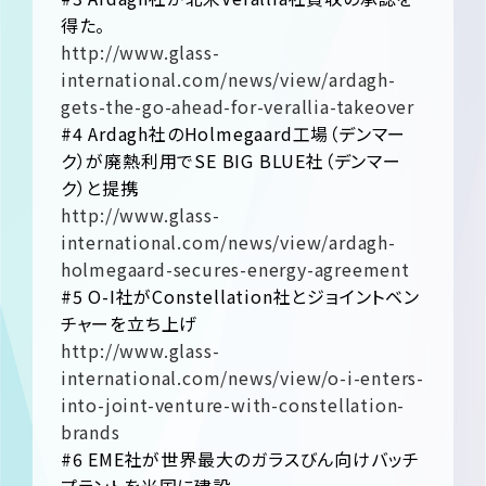
得た。
http://www.glass-
international.com/news/view/ardagh-
gets-the-go-ahead-for-verallia-takeover
#4 Ardagh社のHolmegaard工場（デンマー
ク）が廃熱利用でSE BIG BLUE社（デンマー
ク）と提携
http://www.glass-
international.com/news/view/ardagh-
holmegaard-secures-energy-agreement
#5 O-I社がConstellation社とジョイントベン
チャーを立ち上げ
http://www.glass-
international.com/news/view/o-i-enters-
into-joint-venture-with-constellation-
brands
#6 EME社が世界最大のガラスびん向けバッチ