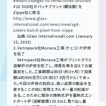
emhart-changes-to-refractories-division
#10 SGD社がバッチプラント（硼珪酸）を
Zippe社に発注
http://www.glass-
international.com/news/view/sgd-
orders-batch-plant-from-zippe
出典：Glass Internationall.com (January
15, 2015)
2．Vetropack社Moravia工場（チェコ）が炉修
を完了
Vetropack社Moravia工場がフリントガラス
溶解炉の炉修を完了し、得意先等を迎えてお披
露目をした。工事期間は80日（約3ヶ月）で投資
額は約900百万CZK（約37.9百万ドル）であっ
た。今回の炉修の目的は、高い品質の製品を生
産することの他に使用エネルギー量の削減が
ある。このために既存の換熱式炉を蓄熱式エン
ドポート炉（溶解面積130.5m2、取り出し量