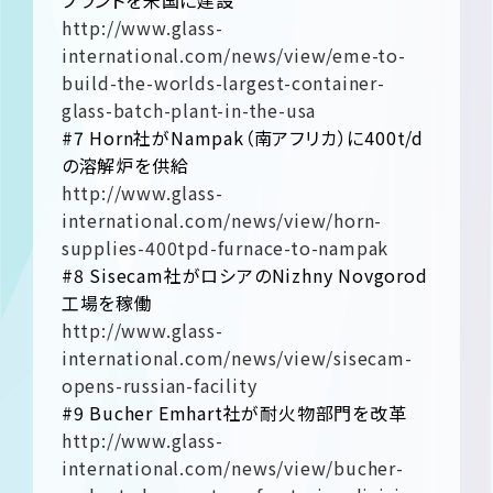
プラントを米国に建設
http://www.glass-
international.com/news/view/eme-to-
build-the-worlds-largest-container-
glass-batch-plant-in-the-usa
#7 Horn社がNampak（南アフリカ）に400t/d
の溶解炉を供給
http://www.glass-
international.com/news/view/horn-
supplies-400tpd-furnace-to-nampak
#8 Sisecam社がロシアのNizhny Novgorod
工場を稼働
http://www.glass-
international.com/news/view/sisecam-
opens-russian-facility
#9 Bucher Emhart社が耐火物部門を改革
http://www.glass-
international.com/news/view/bucher-