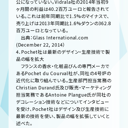
公になっていない。Vidrala社の2014年当初9
ヶ月間の利益は40.2百万ユーロと報告されて
いる。これは前年同期比で1.5%のマイナスで、
売り上げは2013年同期比1.6%ダウンの362.8
百万ユーロとなっている。
出典：Glass International.com
(December 22, 2014）
4．Pochet社は最新のデザイン・生産技術で製
品の幅を拡大
フランスの香水・化粧品びんの専門メーカで
あるPochet du Courval社が、同社の4号炉の
近代化に取り組んでいる。生産部門担当常務の
Christian Durand氏及び販売・マーケティング
担当常務であるAntoine Plangue氏が同社の
デコレーション技術などについてインタビュー
を受け、Pochet社はデザイン及び生産技術に
最新の技術を使い、製品の幅を拡張していくと
述べた。