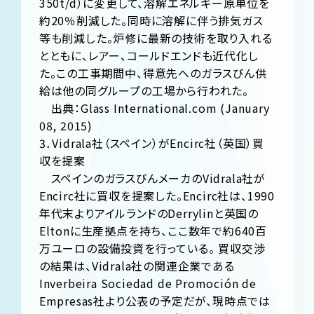
350t/d）に変更して、溶解エネルギー原単位を
約20％削減した。同時に溶解に伴う排気ガス
等も削減した。炉修に最新の技術を取り入れる
とともに、レアー、コールドエンドも近代化し
た。この工事期間中、得意先へのガラスびん供
給は他の同グループの工場から行われた。
出典：Glass International.com (January
08, 2015)
3．Vidrala社（スペイン）がEncirc社（英国）買
収を提案
スペインのガラスびんメーカのVidrala社が
Encirc社に買収を提案した。Encirc社は、1990
年代末よりアイルランドのDerrylinと英国の
Eltonに生産拠点を持ち、ここ数年で約640百
万ユーロの設備投資を行っている。 買収交渉
の結果は、Vidrala社の関連企業である
Inverbeira Sociedad de Promoción de
Empresas社より公表の予定だが、現時点では