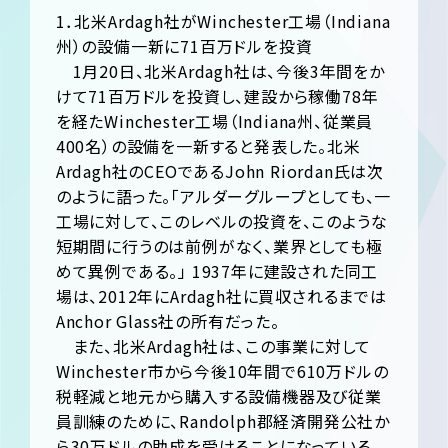
1．北米Ardagh社がWinchester工場（Indiana
州）の設備一新に71百万ドルを投資
1月20日、北米Ardagh社は、今後3年間をか
けて71百万ドルを投資し、建設から稼働78年
を経たWinchester工場（Indiana州、従業員
400名）の設備を一新すると発表した。北米
Ardagh社のCEOであるJohn Riordan氏は次
のように語った。「アルダーグループとしても、一
工場に対して、このレベルの投資を、このような
短期間に行うのは前例がなく、業界としても極
めて異例である。」 1937年に建設された同工
場は、2012年にArdagh社に買収されるまでは
Anchor Glass社の所有だった。
また、北米Ardagh社は、この事業に対して
Winchester市から今後10年間で610万ドルの
税軽減と地元から購入する設備機器及び従業
員訓練のために、Randolph郡経済開発公社か
ら30万ドルの助成を受けることになっている。