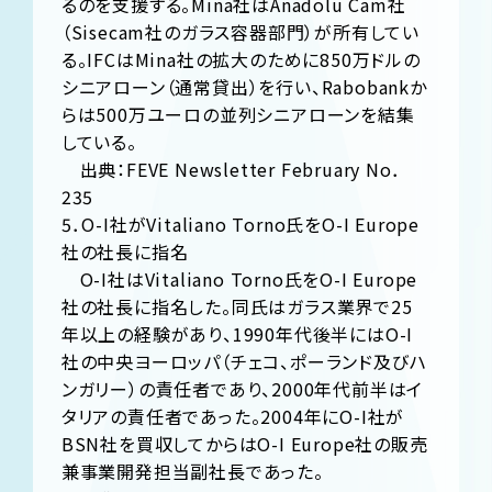
るのを支援する。Mina社はAnadolu Cam社
（Sisecam社のガラス容器部門）が所有してい
る。IFCはMina社の拡大のために850万ドルの
シニアローン（通常貸出）を行い、Rabobankか
らは500万ユーロの並列シニアローンを結集
している。
出典：FEVE Newsletter February No．
235
5．O-I社がVitaliano Torno氏をO-I Europe
社の社長に指名
O-I社はVitaliano Torno氏をO-I Europe
社の社長に指名した。同氏はガラス業界で25
年以上の経験があり、1990年代後半にはO-I
社の中央ヨーロッパ（チェコ、ポーランド及びハ
ンガリー）の責任者であり、2000年代前半はイ
タリアの責任者であった。2004年にO-I社が
BSN社を買収してからはO-I Europe社の販売
兼事業開発担当副社長であった。