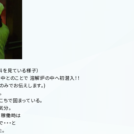
料を見ている様子）
中とのことで 溶解炉の中へ初潜入！！
のみでお伝えします。)
。
こちで固まっている。
気分。
、稼働時は
・・・と
た。