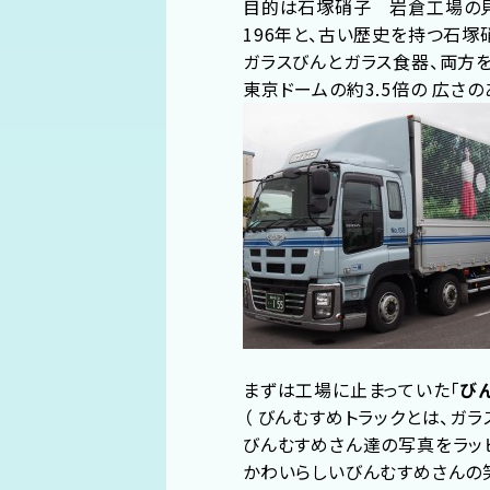
目的は石塚硝子 岩倉工場の見
196年と、古い歴史を持つ石塚
ガラスびんとガラス食器、両方を
東京ドームの約3.5倍の 広さ
まずは工場に止まっていた「
び
（ びんむすめトラックとは、ガ
びんむすめさん達の写真をラッピ
かわいらしいびんむすめさんの