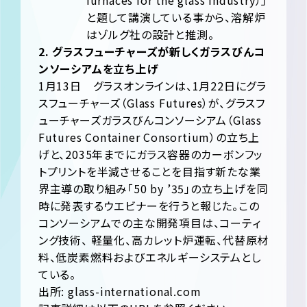
furnaces for the glass industry）」
と題して講演している事から、溶解炉
はゾルグ社の設計と推測。
2. グラスフューチャーズが新しくガラスびんコ
ンソーシアムを立ち上げ
1月13日 グラスオンラインは、1月22日にグラ
スフューチャーズ（Glass Futures）が、グラスフ
ューチャーズガラスびんコンソーシアム（Glass
Futures Container Consortium）の立ち上
げと、2035年までにガラス容器のカーボンフッ
トプリントを半減させることを目指す新たな業
界主導の取り組み「50 by ’35」の立ち上げを同
時に発表するウエビナーを行うと報じた。この
コンソーシアムでの主な開発項目は、コーティ
ング技術、 軽量化、高カレット炉運転、代替原材
料、低炭素燃料およびエネルギーシステムとし
ている。
出所: glass-international.com