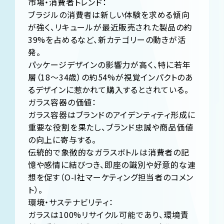
市場・消費者トレンド：
ブラジルの消費者は新しい体験を求める傾向
が強く、リキュールが最近販売された製品の約
39%を占めるなど、新カテゴリーの動きが活
発。
パッケージデザインの影響力が高く、特に若年
層（18〜34歳）の約54%が視覚インパクトのあ
るデザインに惹かれて購入するとされている。
ガラス容器の価値：
ガラス容器はブランドのアイデンティティ形成に
重要な役割を果たし、ブランド忠誠や商品価値
の向上に寄与する。
伝統的で象徴的なガラスボトルは消費者の記
憶や感情に結びつき、即座の識別や好意的な連
想を促す（O-I社マーケティング担当者のコメン
ト）。
環境・サステナビリティ：
ガラスは100%リサイクル可能であり、環境責