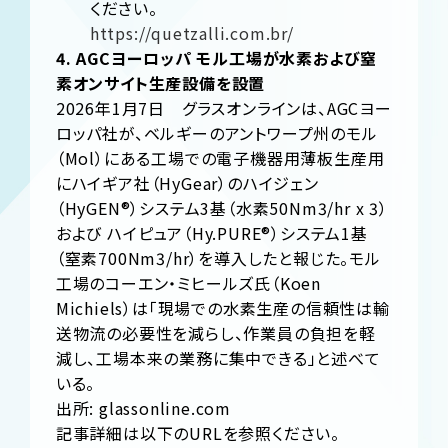
ください。
https://quetzalli.com.br/
4. AGCヨーロッパ モル工場が水素および窒
素オンサイト生産設備を設置
2026年1月7日 グラスオンラインは、AGCヨー
ロッパ社が、ベルギーのアントワープ州のモル
（Mol）にある工場での電子機器用薄板生産用
にハイギア社（HyGear）のハイジェン
（HyGEN®）システム3基（水素50Nm3/hr x 3）
および ハイピュア（Hy.PURE®）システム1基
（窒素700Nm3/hr）を導入したと報じた。モル
工場のコーエン・ミヒールズ氏（Koen
Michiels）は「現場での水素生産の信頼性は輸
送物流の必要性を減らし、作業員の負担を軽
減し、工場本来の業務に集中できる」と述べて
いる。
出所: glassonline.com
記事詳細は以下のURLを参照ください。