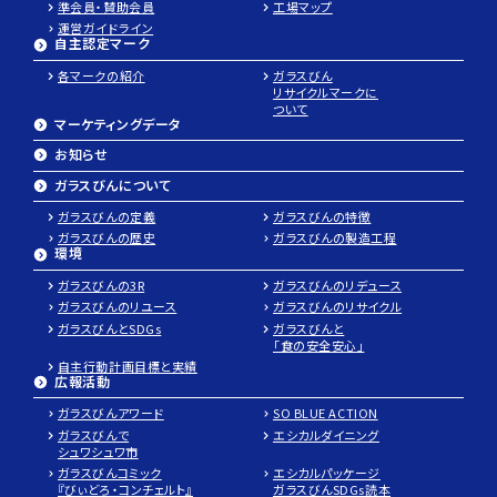
準会員・賛助会員
工場マップ
運営ガイドライン
自主認定マーク
各マークの紹介
ガラスびん
リサイクルマークに
ついて
マーケティングデータ
お知らせ
ガラスびんについて
ガラスびんの定義
ガラスびんの特徴
ガラスびんの歴史
ガラスびんの製造工程
環境
ガラスびんの3R
ガラスびんのリデュース
ガラスびんのリユース
ガラスびんのリサイクル
ガラスびんとSDGs
ガラスびんと
「食の安全安心」
自主行動計画目標と実績
広報活動
ガラスびんアワード
SO BLUE ACTION
パ
ガラスびんで
エシカルダイニング
レ
シュワシュワ市
ガラスびんコミック
エシカルパッケージ
ッ
『びぃどろ・コンチェルト』
ガラスびんSDGs読本