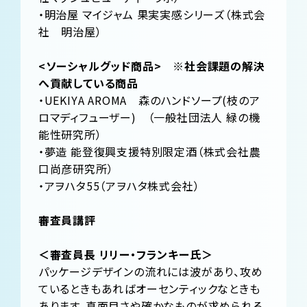
・明治屋 マイジャム 果実実感シリーズ（株式会
社 明治屋）
<ソーシャルグッド商品> ※社会課題の解決
へ貢献している商品
・UEKIYA AROMA 森のハンドソープ(枝のア
ロマディフューザー) （一般社団法人 緑の機
能性研究所）
・夢造 能登復興支援特別限定酒（株式会社農
口尚彦研究所）
・アヲハタ55（アヲハタ株式会社）
審査員講評
＜審査員長 リリー・フランキー氏＞
パッケージデザインの流れには波があり、攻め
ているときもあればオーセンティックなときも
あります。真面目さや確かなものが求められる