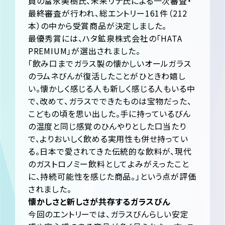
員の富永美樹氏、未来リナ氏による一次審査・
最終審査が行われ、総エントリー161件（212
本）の中から受賞商品が決定しました。
最優秀賞には、ハタ鉱泉株式会社の「HATA
PREMIUM」が選出されました。
「飲み口までガラス製の懐かしいオールガラス
のラムネびんが復活したことがひときわ嬉し
い。懐かしく感じる人も新しく感じる人もいる中
で、改めて、ガラスでできたものは宝物だった、
こどもの頃を思い出した。手に持っているびん
の温度と同じ感覚のひんやりとした口当たり
で、よりおいしく飲める実用性も併せ持ってい
る。日本で愛されてきた伝統的な飲料が、現代
のガストロノミー飲料としてよみがえったこと
に、持続可能性を感じた商品。」という点が評価
されました。
懐かしさと新しさが共存するガラスびん
今回のエントリーでは、ガラスびんらしい安定