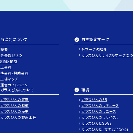
当協会について
自主認定マーク
概要
各マークの紹介
会長あいさつ
ガラスびん
リサイクルマークに
つ
組織・構成
正会員
準会員・賛助会員
工場マップ
運営ガイドライン
ガラスびんについて
環境
ガラスびんの定義
ガラスびんの3R
ガラスびんの特徴
ガラスびんのリデュース
ガラスびんの歴史
ガラスびんのリユース
ガラスびんの製造工程
ガラスびんのリサイクル
ガラスびんとSDGs
ガラスびんと
「食の安全安心」