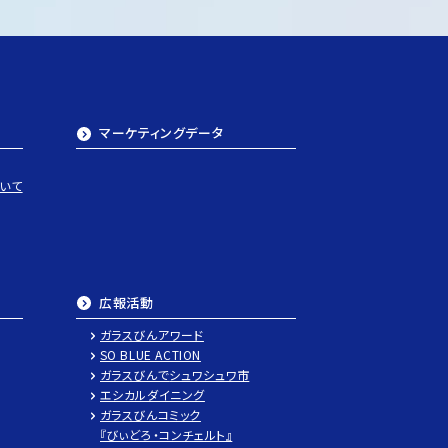
マーケティングデータ
いて
広報活動
ガラスびんアワード
SO BLUE ACTION
ガラスびんで
シュワシュワ市
エシカルダイニング
ガラスびんコミック
『びぃどろ・コンチェルト』