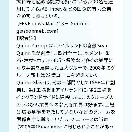
飲料等を詰める能力を持っている。200名を雇
用している。AB Inbevなどの国際的有力企業
を顧客に持っている。
（FEVE news Mar. ’13－ Source:
glassonmeb.com）
【訳者注】
Quinn Group は、アイルランドの富豪Sean
Quinn氏が創業し、欧州全土に、セメント・採
石・建材・ホテル・化学・保険など多くの業界に
亘り事業を展開した巨大グルーで、2008年のグ
ループ売上は22億ユーロを超えていた。
Quinn Glassは、その一部門として1998年に創
業し、第1工場を北アイルランドに、第2工場を
イングランドサイドに建設した。このグループの
ガラスびん業界への参入を業界は好まず、工場
は環境基準を充たしていないなどのクレームを
関係官庁に訴えていた。このニュースは当時
（2005年）Feve newsに報じられたことがあっ