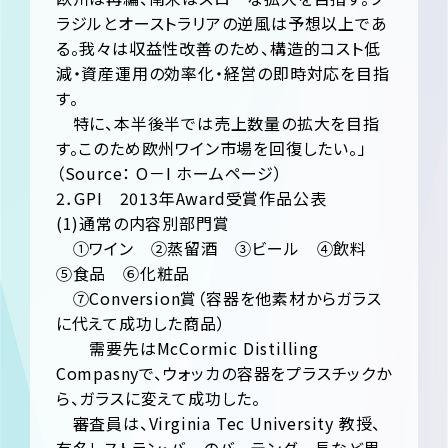
ラジルとオーストラリアの逆風は予想以上であ
る。我々は収益性改善のため、構造的コスト低
減・資産運用の効率化・経営の即時対応を目指
す。
特に、本半後半では売上数量の拡大を目指
す。このため欧州ワイン市場を回復したい。」
（Source： O－I ホームページ）
2．GPI 2013年Award受賞作品公表
(1)通常の内容別部門賞
①ワイン ②蒸留酒 ③ビール ④飲料
⑤食品 ⑥化粧品
⑦Conversion賞（容器を他素材からガラス
に代えて成功した商品）
需要先はMcCormic Distilling
Compasnyで、ウォッカの容器をプラスチックか
ら、ガラスに変えて成功した。
審査員は、Virginia Tec University 教授、