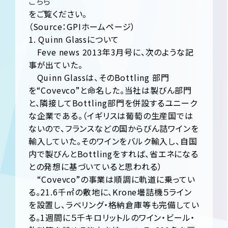
こちら
をご覧ください。
（Source：GPIホームページ）
1. Quinn Glassについて
Feve news 2013年3月号に、次のような記
事が出ていた。
Quinn Glassは、そのBottling 部門
を“Covevco”と命名した。当社は製びん部門
と、隣接してBottling部門を併設するユニーク
な企業である。（イギリスは葡萄の生産国では
ないので、フランスなどの国からびん詰ワインを
輸入していた。そのワインをバルク輸入し、自国
内で製びんとBottlingをすれば、省エネになる
との発想に基づいていると思われる）
“Covevco”の事業は順調に軌道に乗ってい
る。21.6千㎡の敷地に、Krone壜詰機５ライン
を設置し、ラベリング・格納倉庫等も完備してい
る。1週間に５千キロリットルのワイン・ビール・