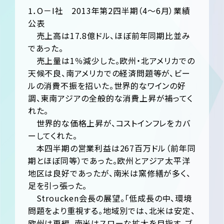
1．O－I社 2013年第2四半期（4～6月）業績
公表
売上高は17.8億ドル、ほぼ前年同期比並み
であった。
売上量は1％減少した。欧州・北アメリカでの
天候不良、南アメリカでの経済問題等が、ビー
ルの消費不振を招いた。世界的なワインの好
調、東南アジアの全般的な消費上昇が補ってく
れた。
世界的な価格上昇が、コストインフレをカバ
ーしてくれた。
本四半期の営業利益は267百万ドル（前年同
期とほぼ同等）であった。欧州とアジア太平洋
地区は良好であったが、南米は窯修繕が多く、
足を引っ張った。
Stroucken会長の展望。「低成長の中、環境
問題をより重視する。地域別では、北米は安定、
欧州は再編、南米はスローな拡大を目指す。ブ