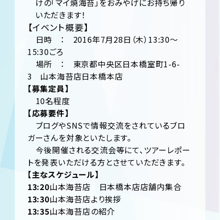
けの「マイ焼海苔」をおみやげにお持ち帰り
いただきます！
【イベント概要】
日時 ： 2016年7月28日（木）13:30～
15:30ごろ
場所 ： 東京都中央区日本橋室町1-6-
3 山本海苔店日本橋本店
【募集定員】
10名程度
【応募要件】
ブログやSNSで情報交流をされているブロ
ガーさんを対象といたします。
今後開催される交流会等にて、ツアーレポー
トを発表いただける方とさせていただきます。
【主なスケジュール】
13:20
山本海苔店 日本橋本店店舗内集合
13:30
山本海苔店より挨拶
13:35
山本海苔店の紹介