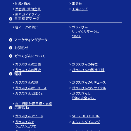
組織・構成
正会員
準会員・賛助会員
工場マップ
運営ガイドライン
自主認定マーク
各マークの紹介
ガラスびん
リサイクルマークに
ついて
マーケティングデータ
お知らせ
ガラスびんについて
ガラスびんの定義
ガラスびんの特徴
ガラスびんの歴史
ガラスびんの製造工程
環境
ガラスびんの3R
ガラスびんのリデュース
ガラスびんのリユース
ガラスびんのリサイクル
ガラスびんとSDGs
ガラスびんと
「食の安全安心」
自主行動計画目標と実績
広報活動
ガラスびんアワード
SO BLUE ACTION
パ
ガラスびんで
エシカルダイニング
レ
シュワシュワ市