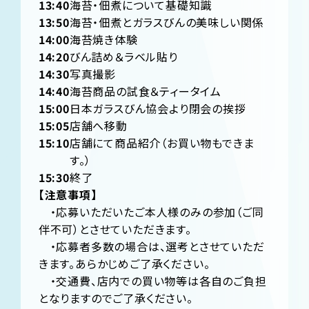
13:40
海苔・佃煮について基礎知識
13:50
海苔・佃煮とガラスびんの美味しい関係
14:00
海苔焼き体験
14:20
びん詰め＆ラベル貼り
14:30
写真撮影
14:40
海苔商品の試食＆ティータイム
15:00
日本ガラスびん協会より閉会の挨拶
15:05
店舗へ移動
15:10
店舗にて商品紹介（お買い物もできま
す。）
15:30
終了
【注意事項】
・応募いただいたご本人様のみの参加（ご同
伴不可）とさせていただきます。
・応募者多数の場合は、選考とさせていただ
きます。あらかじめご了承ください。
・交通費、店内での買い物等は各自のご負担
となりますのでご了承ください。