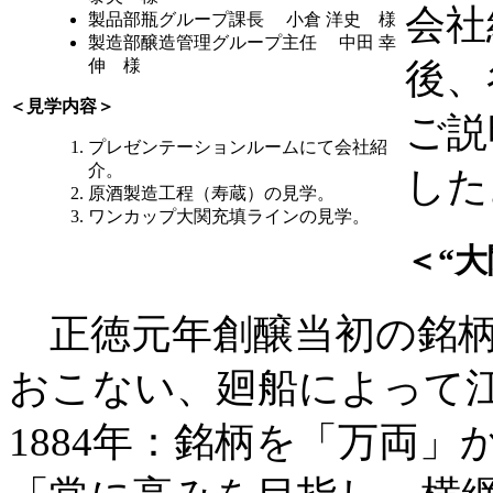
会社
製品部瓶グループ課長 小倉 洋史 様
製造部醸造管理グループ主任 中田 幸
伸 様
後、
＜見学内容＞
ご説
プレゼンテーションルームにて会社紹
介。
した
原酒製造工程（寿蔵）の見学。
ワンカップ大関充填ラインの見学。
＜“
正徳元年創醸当初の銘柄
おこない、廻船によって
1884年：銘柄を「万両