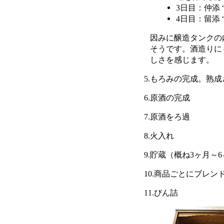
3日目：仲添
4日目：留添
因みに醸造タンクの
そうです。酒造りに
しさを感じます。
5.もろみの完成。熟成
6.原酒の完成
7.原酒をろ過
8.火入れ
9.貯蔵（概ね3ヶ月～
10.商品ごとにブレン
11.びん詰