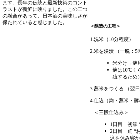
ます。長年の伝統と最新技術のコント
ラストが新鮮に映りました。この二つ
の融合があって、日本酒の美味しさが
保たれていると感じました。
＜醸造の工程＞
1.洗米（10分程度）
2.米を浸漬 （一晩：
米分け→麹
麹は10℃
殖するため
3.蒸米をつくる （翌日
4.仕込（麹・蒸米・
＜三段仕込み＞
1日目：初添
2日目：踊 
込を休み寝か