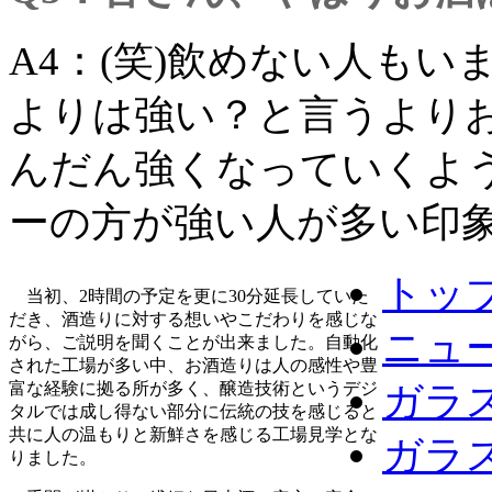
A4：(笑)飲めない人も
よりは強い？と言うより
んだん強くなっていくよ
ーの方が強い人が多い印
トッ
当初、2時間の予定を更に30分延長していた
だき、酒造りに対する想いやこだわりを感じな
ニュ
がら、ご説明を聞くことが出来ました。自動化
された工場が多い中、お酒造りは人の感性や豊
富な経験に拠る所が多く、醸造技術というデジ
ガラ
タルでは成し得ない部分に伝統の技を感じると
共に人の温もりと新鮮さを感じる工場見学とな
ガラ
りました。