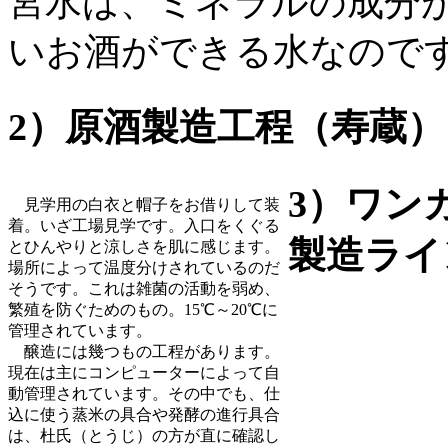
宮水は、ミネラルの成分
いお酒ができる水なので
2）原酒製造工程（寿蔵
3）ワン
見学用の白衣と帽子をお借りして装
着。いざ工場見学です。入口をくぐる
製造ライ
とひんやりと涼しさを肌に感じます。
場所によって温度分けされているのだ
そうです。これは雑菌の活動を弱め、
繁殖を防ぐためのもの。15℃～20℃に
管理されています。
醸造には幾つもの工程があります。
現在は主にコンピューターによって自
動管理されています。その中でも、仕
込に使う蒸米の具合や発酵の進行具合
は、杜氏（とうじ）の方が直に確認し