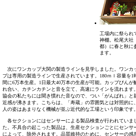
工場内に祭られ
神棚。松尾大社
都）に春と秋に
ます。
次にワンカップ大関の製造ラインを見学しました。ワンカ
プは専用の製造ラインで生産されています。180ｍｌ容量を1
間に6万本生産。1日最大40万本の生産が可能。カップびんが
れ合い、カチンカチンと音を立て、高速にラインを流れます
協会の私たちには聞き慣れた音なので、つい「がんばれ」と
近感が沸きます。こちらは、「寿蔵」の雰囲気とは対照的に
人の姿はあまりなく機械が並ぶ近代的な工場という印象です
各セクションにはセンサーによる製品検査が行われていま
た。不具合の起こった製品は、生産セクションごとにセンサ
によって、除外されます。品質維持のために、センサーの感